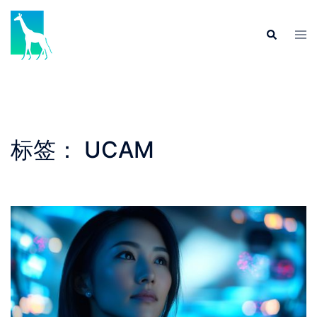
Skip
to
Tog
Search
content
men
标签：
UCAM