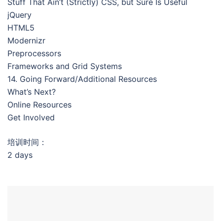
Stuff That Ain’t (Strictly) CSS, but Sure Is Useful
jQuery
HTML5
Modernizr
Preprocessors
Frameworks and Grid Systems
14. Going Forward/Additional Resources
What’s Next?
Online Resources
Get Involved
培训时间：
2 days