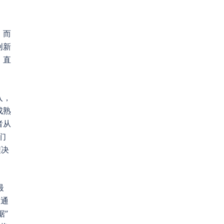
，而
创新
，直
入，
成熟
者从
们
程决
最
，通
据”