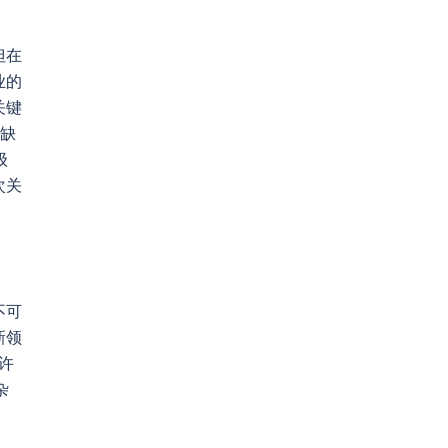
但在
业的
关键
不缺
级
次关
不可
新领
许
杂