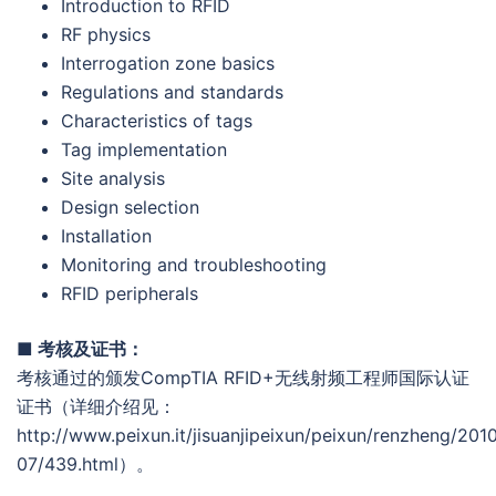
Introduction to RFID
RF physics
Interrogation zone basics
Regulations and standards
Characteristics of tags
Tag implementation
Site analysis
Design selection
Installation
Monitoring and troubleshooting
RFID peripherals
■ 考核及证书：
考核通过的颁发CompTIA RFID+无线射频工程师国际认证
证书（详细介绍见：
http://www.peixun.it/jisuanjipeixun/peixun/renzheng/201
07/439.html）。