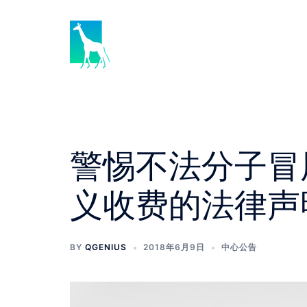
Skip
to
content
警惕不法分子冒
义收费的法律声
BY
QGENIUS
2018年6月9日
中心公告