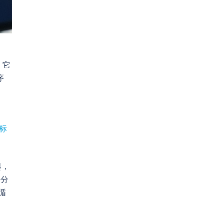
，它
序
训标
起，
部分
循