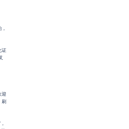
的，
化证
叉
欢迎
、刷
”，