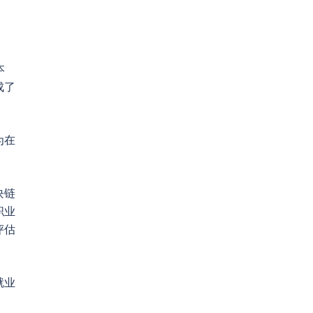
本
成了
为在
块链
职业
评估
就业