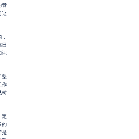
的管
习这
的，
靠日
知识
了整
工作
见树
一定
多的
新是